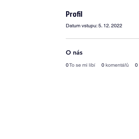
Profil
Datum vstupu: 5. 12. 2022
O nás
0
To se mi líbí
0
komentářů
0