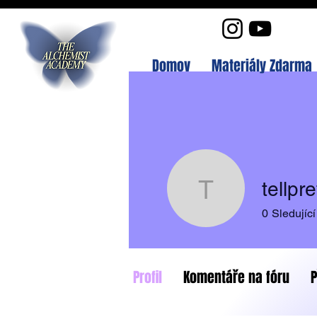
Domov
Materiály Zdarma
tellpr
tellpretty
0
Sledující
Profil
Komentáře na fóru
P