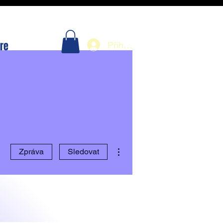
re
Přihlásit se
Další akce
Zpráva
Sledovat