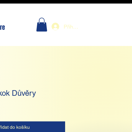
re
Přihlásit se
kok Důvěry
řidat do košíku