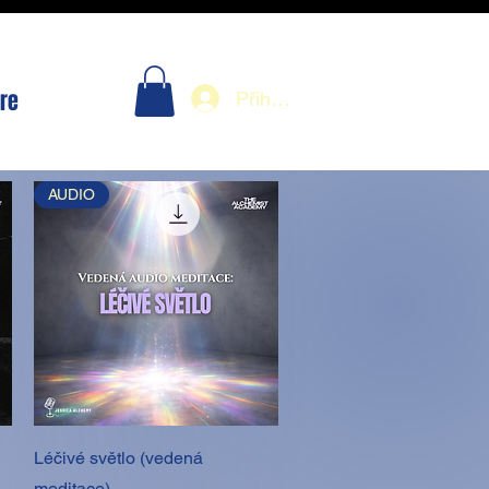
re
Přihlásit se
AUDIO
Rychlý náhled
Léčivé světlo (vedená
meditace)