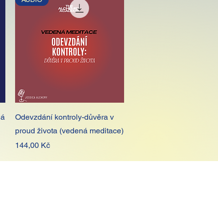
Rychlý náhled
ná
Odevzdání kontroly-důvěra v
proud života (vedená meditace)
Cena
144,00 Kč