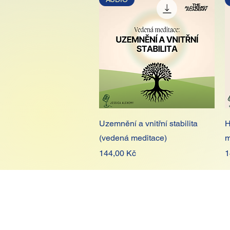
Rychlý náhled
Uzemnění a vnitřní stabilita
H
(vedená meditace)
m
Cena
C
144,00 Kč
1