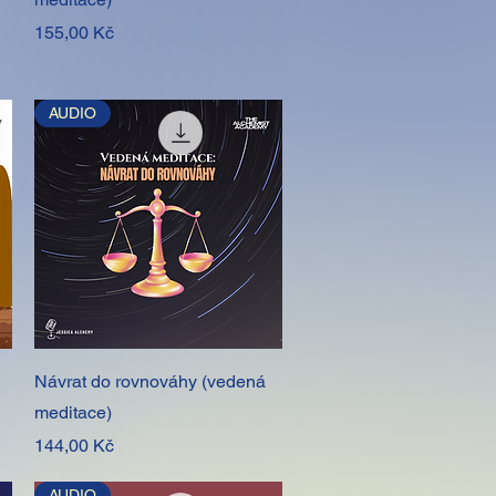
Cena
155,00 Kč
AUDIO
Rychlý náhled
Návrat do rovnováhy (vedená
meditace)
Cena
144,00 Kč
AUDIO