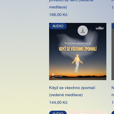
meditace)
C
1
Cena
166,00 Kč
AUDIO
Rychlý náhled
Když se všechno zpomalí
N
(vedená meditace)
m
Cena
C
144,00 Kč
1
AUDIO