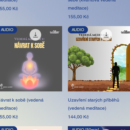
meditace)
ena
55,00 Kč
Cena
155,00 Kč
AUDIO
AUDIO
Rychlý náhled
Rychlý náhled
ávrat k sobě (vedená
Uzavření starých příběhů
editace)
(vedená meditace)
ena
Cena
55,00 Kč
144,00 Kč
AUDIO
AUDIO [50min]