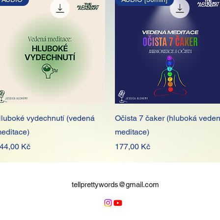
Rychlý náhled
Rychlý náhled
luboké vydechnutí (vedená
Očista 7 čaker (hluboká vede
editace)
meditace)
ena
Cena
44,00 Kč
177,00 Kč
tellprettywords@gmail.com