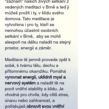
"záznam" našich živých setkání z
vedených meditací v Brně a teď ji
můžeš prožít i ty, v klidu svého
domova. Tato meditace je
vytvořena i pro ty, kteří se
nemohou účastnit osobních
setkání v Brně, aby se mohli
alespoň na dálku naladit na stejný
prostor, energii a záměr.
Meditace tě jemně provede zpět k
sobě, k tvému tělu, dechu a
přítomnému okamžiku. Pomáhá
vyrovnat energii, uklidnit mysl a
nervový systém
a naladit tě na
pocit vnitřní stability a klidu. Je
vhodná pro chvíle, kdy cítíš stres,
únavu nebo zahlcenost, a
potřebuješ
obnovit svou vnitřní