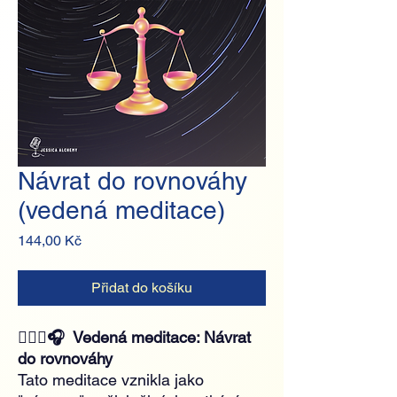
Návrat do rovnováhy
(vedená meditace)
Cena
144,00 Kč
Přidat do košíku
🧘🏻‍♀️🎧 Vedená meditace: Návrat
do rovnováhy
Tato meditace vznikla jako