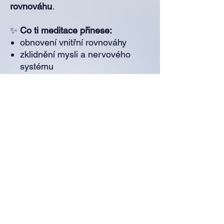
rovnováhu
.
✨
Co ti meditace přinese:
obnovení vnitřní rovnováhy
zklidnění mysli a nervového
systému
propojení s tělem a přítomností
pocit stability, klidu a sebejistoty
Po zakoupení ti přijde e-mail s
odkazem ke stažení (případně ho
najdeš i přímo po platbě na
stránce). Pokud bys odkaz v e-
mailu nenašel/a, napiš mi na
thealchemistacad@gmail.com
a
ráda ti meditaci znovu zašlu.
Meditace ti zůstává napořád. 🌙
(odkaz v e-mailu pro stažení
vedené meditace je automaticky