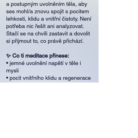
a postupným uvolněním těla, aby
ses mohl/a znovu spojit s pocitem
lehkosti, klidu a vnitřní čistoty. Není
potřeba nic řešit ani analyzovat.
Stačí se na chvíli zastavit a dovolit
si přijmout to, co právě přichází.
✨ Co ti meditace přinese:
• jemné uvolnění napětí v těle i
mysli
• pocit vnitřního klidu a regenerace
• podporu přirozených léčivých
procesů těla
• prohloubení kontaktu se sebou a
svým vnitřním prostorem
Po zakoupení ti přijde e-mail s
odkazem ke stažení (případně ho
najdeš i přímo po platbě na