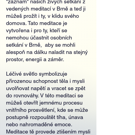
"záznam" našich živých setkání z
vedených meditací v Brně a teď ji
můžeš prožít i ty, v klidu svého
domova. Tato meditace je
vytvořena i pro ty, kteří se
nemohou účastnit osobních
setkání v Brně, aby se mohli
alespoň na dálku naladit na stejný
prostor, energii a záměr.
Léčivé světlo symbolizuje
přirozenou schopnost těla i mysli
uvolňovat napětí a vracet se zpět
do rovnováhy. V této meditaci se
můžeš otevřít jemnému procesu
vnitřního prosvětlení, kde se může
postupně rozpouštět tíha, únava
nebo nahromaděné emoce.
Meditace tě provede ztišením mysli