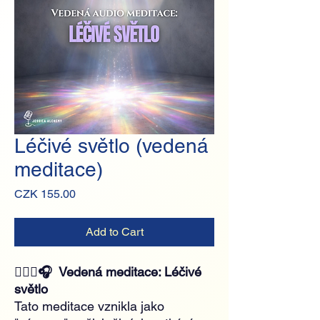
Léčivé světlo (vedená
meditace)
Price
CZK 155.00
Add to Cart
🧘🏻‍♀️🎧 Vedená meditace: Léčivé
světlo
Tato meditace vznikla jako