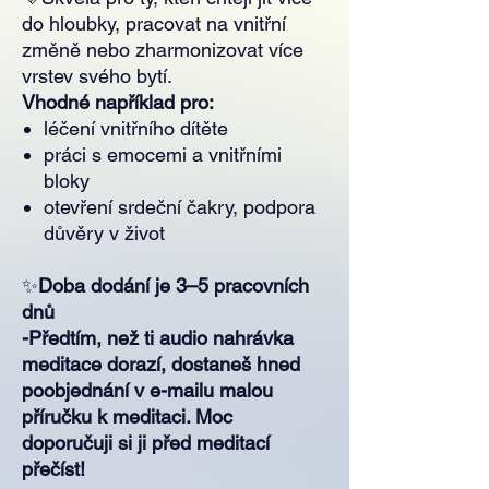
do hloubky, pracovat na vnitřní
změně nebo zharmonizovat více
vrstev svého bytí.
Vhodné například pro:
léčení vnitřního dítěte
práci s emocemi a vnitřními
bloky
otevření srdeční čakry, podpora
důvěry v život
✨
Doba dodání je 3–5 pracovních
dnů
-Předtím, než ti audio nahrávka
meditace dorazí, dostaneš hned
poobjednání v e-mailu malou
příručku k meditaci. Moc
doporučuji si ji před meditací
přečíst!