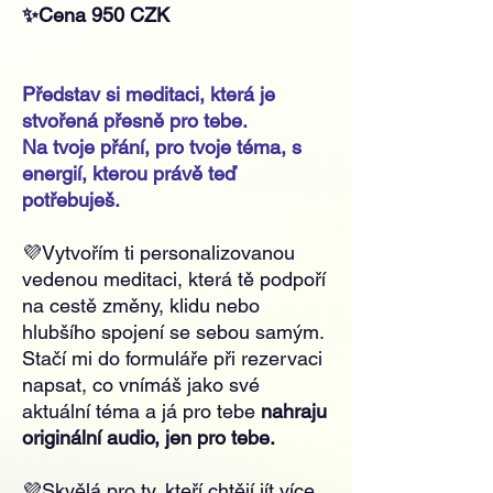
✨Cena 950 CZK
Představ si meditaci, která je
stvořená přesně pro tebe.
Na tvoje přání, pro tvoje téma, s
energií, kterou právě teď
potřebuješ.
💜Vytvořím ti personalizovanou
vedenou meditaci, která tě podpoří
na cestě změny, klidu nebo
hlubšího spojení se sebou samým.
Stačí mi do formuláře při rezervaci
napsat, co vnímáš jako své
aktuální téma a já pro tebe
nahraju
originální audio, jen pro tebe.
💜Skvělá pro ty, kteří chtějí jít více