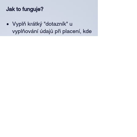
Jak to funguje?
Vyplň krátký "dotazník" u
vyplňování údajů při placení, kde
mi popíšeš své aktuální potřeby,
téma, které tě trápí, nebo to, co
chceš změnit.
Na základě tvých odpovědí
vytvořím 10-15 minutovou
meditaci, která tě podpoří a
povede tě na tvé cestě.
Po nahrání meditace
ti ji pošlu
do e-mailu
ve formátu, který si
můžeš stáhnout a přehrát
kdykoliv, kdy budeš potřebovat.
Proč si dopřát meditaci na míru?
Přesně odpovídá tvým potřebám