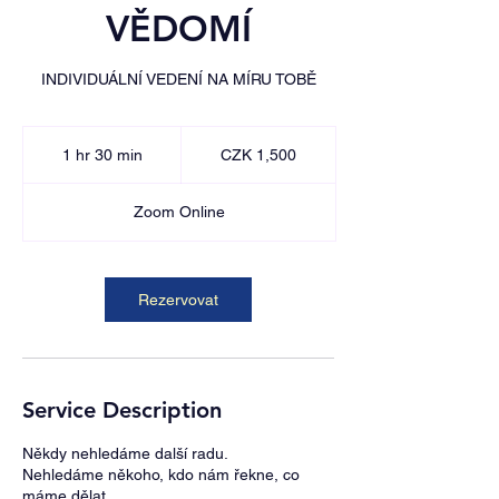
VĚDOMÍ
INDIVIDUÁLNÍ VEDENÍ NA MÍRU TOBĚ
1,500
Czech
1 hr 30 min
1
CZK 1,500
korunas
h
3
Zoom Online
0
m
i
n
Rezervovat
Service Description
Někdy nehledáme další radu.
Nehledáme někoho, kdo nám řekne, co
máme dělat.