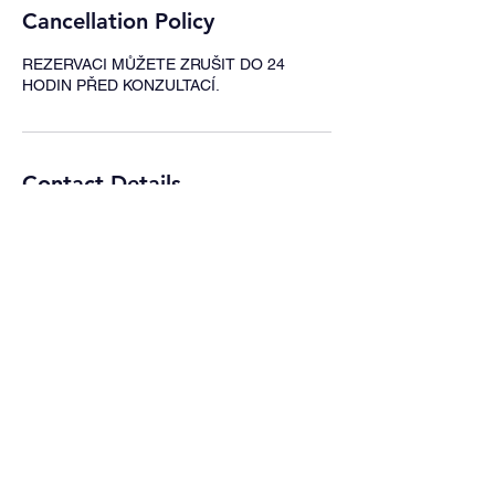
Cancellation Policy
REZERVACI MŮŽETE ZRUŠIT DO 24
HODIN PŘED KONZULTACÍ.
Contact Details
+420793922911
thealchemistacad@gmail.com