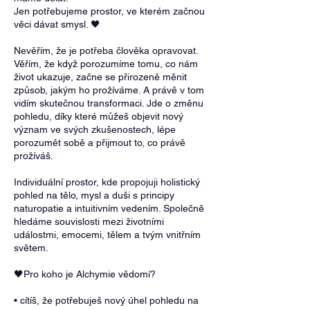
Jen potřebujeme prostor, ve kterém začnou
věci dávat smysl. 🖤
Nevěřím, že je potřeba člověka opravovat.
Věřím, že když porozumíme tomu, co nám
život ukazuje, začne se přirozeně měnit
způsob, jakým ho prožíváme. A právě v tom
vidím skutečnou transformaci. Jde o změnu
pohledu, díky které můžeš objevit nový
význam ve svých zkušenostech, lépe
porozumět sobě a přijmout to, co právě
prožíváš.
Individuální prostor, kde propojuji holistický
pohled na tělo, mysl a duši s principy
naturopatie a intuitivním vedením. Společně
hledáme souvislosti mezi životními
událostmi, emocemi, tělem a tvým vnitřním
světem.
🖤Pro koho je Alchymie vědomí?
• cítíš, že potřebuješ nový úhel pohledu na