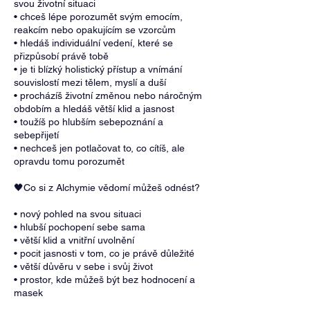
svou životní situaci
• chceš lépe porozumět svým emocím,
reakcím nebo opakujícím se vzorcům
• hledáš individuální vedení, které se
přizpůsobí právě tobě
• je ti blízký holistický přístup a vnímání
souvislostí mezi tělem, myslí a duší
• procházíš životní změnou nebo náročným
obdobím a hledáš větší klid a jasnost
• toužíš po hlubším sebepoznání a
sebepřijetí
• nechceš jen potlačovat to, co cítíš, ale
opravdu tomu porozumět
🖤Co si z Alchymie vědomí můžeš odnést?
• nový pohled na svou situaci
• hlubší pochopení sebe sama
• větší klid a vnitřní uvolnění
• pocit jasnosti v tom, co je právě důležité
• větší důvěru v sebe i svůj život
• prostor, kde můžeš být bez hodnocení a
masek